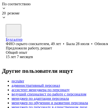
По соответствию
20 резюме
Бухгалтер
ФИО скрыто соискателем
,
49
лет
•
Была
28 июля
•
Обновл
Предложили работу, решает
Общий опыт
15
лет
7
месяцев
Другие пользователи ищут
recruiter
административный персонал
ассистент менеджера по персоналу
ведущий специалист по работе с персоналом
менеджер по адаптации персонала
менеджер по обучению и развитию персонала
менеджер по персоналу в единственном лице