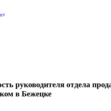
ие)
/
ость руководителя отдела про
иком в Бежецке