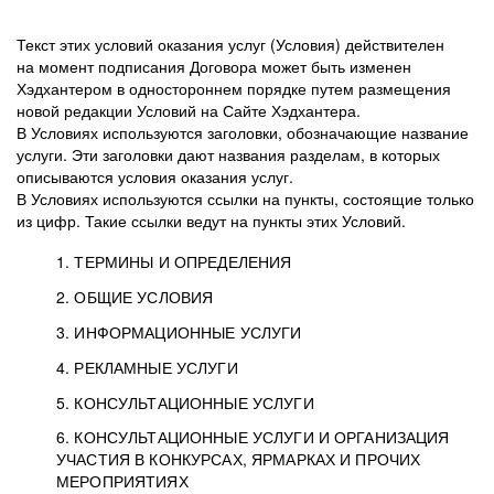
Текст этих условий оказания услуг (Условия) действителен
на момент подписания Договора может быть изменен
Хэдхантером в одностороннем порядке путем размещения
новой редакции Условий на Сайте Хэдхантера.
В Условиях используются заголовки, обозначающие название
услуги. Эти заголовки дают названия разделам, в которых
описываются условия оказания услуг.
В Условиях используются ссылки на пункты, состоящие только
из цифр. Такие ссылки ведут на пункты этих Условий.
1. ТЕРМИНЫ И ОПРЕДЕЛЕНИЯ
2. ОБЩИЕ УСЛОВИЯ
3. ИНФОРМАЦИОННЫЕ УСЛУГИ
1.1. Хэдхантер, или
Хэдхантер, ООО
4. РЕКЛАМНЫЕ УСЛУГИ
HeadHunter, или
«Хэдхантер», ИНН
2.1. Типы и статусы регистрации
5. КОНСУЛЬТАЦИОННЫЕ УСЛУГИ
Исполнитель
7718620740, адрес:
Типы регистрации
3.1. Предоставление доступа к базе данных
2.2. Активация услуг
6. КОНСУЛЬТАЦИОННЫЕ УСЛУГИ И ОРГАНИЗАЦИЯ
125047, г. Москва,
резюме с предложениями Соискателей
Описание и активация
УЧАСТИЯ В КОНКУРСАХ, ЯРМАРКАХ И ПРОЧИХ
2.1.1. Заказчику может быть присвоен один
4.0. Общие условия оказания рекламных услуг
внутригородская
о трудоустройстве с возможностью просмотра
МЕРОПРИЯТИЯХ
из Типов регистраций.
территория
4.0.1. Хэдхантер оказывает Заказчику услугу