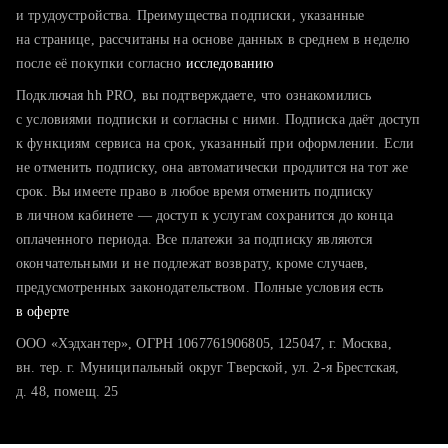
тратите много времени на поиск и вручную поднимаете
и трудоустройства. Преимущества подписки, указанные
резюме
на странице, рассчитаны на основе данных в среднем в неделю
после её покупки согласно
хотите сравнить себя с конкурентами и оценить шансы
исследованию
Подключая hh PRO, вы подтверждаете, что ознакомились
с условиями подписки и согласны с ними. Подписка даёт доступ
к функциям сервиса на срок, указанный при оформлении. Если
не отменить подписку, она автоматически продлится на тот же
срок. Вы имеете право в любое время отменить подписку
в личном кабинете — доступ к услугам сохранится до конца
оплаченного периода. Все платежи за подписку являются
окончательными и не подлежат возврату, кроме случаев,
предусмотренных законодательством. Полные условия есть
в оферте
ООО «Хэдхантер», ОГРН 1067761906805, 125047, г. Москва,
вн. тер. г. Муниципальный округ Тверской, ул. 2-я Брестская,
д. 48, помещ. 25